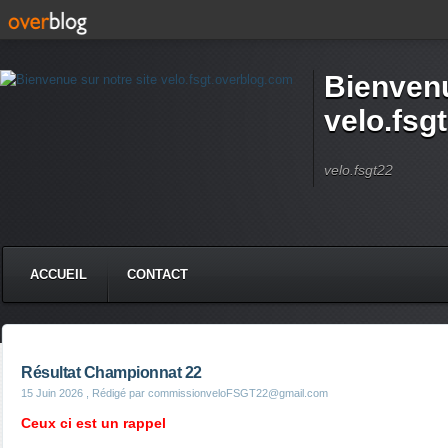
Bienvenu
velo.fsg
velo.fsgt22
ACCUEIL
CONTACT
Résultat Championnat 22
15 Juin 2026
, Rédigé par commissionveloFSGT22@gmail.com
Ceux ci est un rappel