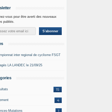
letter
ez-vous pour être averti des nouveaux
es publiés.
es
mpionnat inter regional de cyclisme FSGT
agés LA LANDEC le 21/09/25
gories
ultats
15
lement
4
ences-Mutations
1