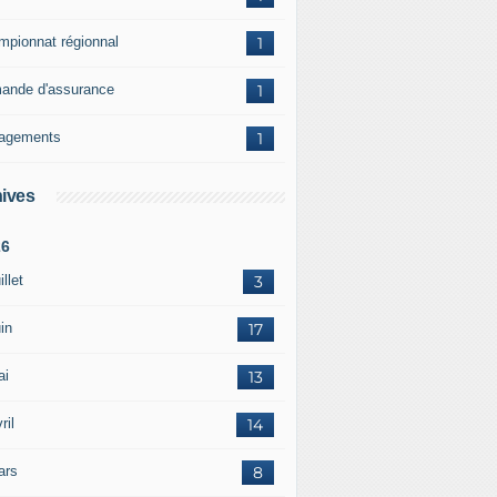
mpionnat régionnal
1
ande d'assurance
1
agements
1
ives
26
illet
3
in
17
ai
13
ril
14
ars
8