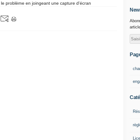
 le problème en joingeant une capture d'écran
News
Abonn
articl
Pag
cha
eng
Caté
Rés
règ
Lic