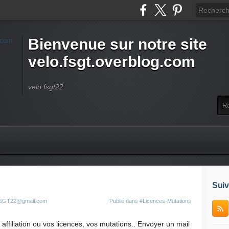
Bienvenue sur notre site
velo.fsgt.overblog.com
velo.fsgt22
Suiv
oFSGT22@gmail.com
Publié dans
#Licences-Mutations
ffiliation ou vos licences, vos mutations.. Envoyer un mail