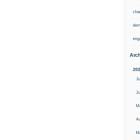
cha
dem
eng
Arch
20
Ju
Ju
M
Av
M