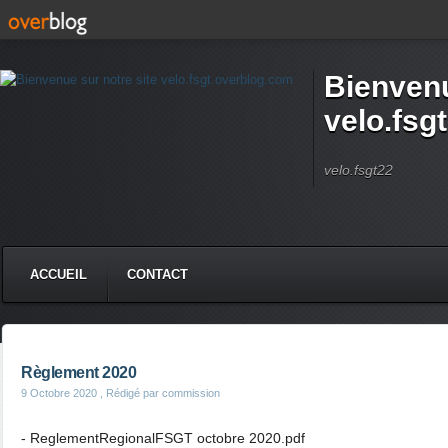
Bienvenu
velo.fsg
velo.fsgt22
ACCUEIL
CONTACT
Règlement 2020
9 Octobre 2020
, Rédigé par commission
- ReglementRegionalFSGT octobre 2020.pdf