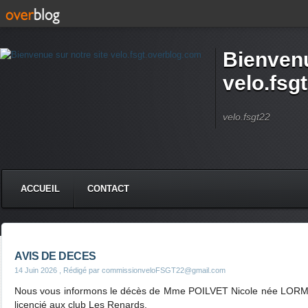
Bienvenu
velo.fsg
velo.fsgt22
ACCUEIL
CONTACT
AVIS DE DECES
14 Juin 2026
, Rédigé par commissionveloFSGT22@gmail.com
Nous vous informons le décès de Mme POILVET Nicole née LORM
licencié aux club Les Renards.