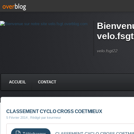
Bienvenu
velo.fsg
velo.fsgt22
ACCUEIL
CONTACT
CLASSEMENT CYCLO CROSS COETMIEUX
5 Février 2014
, Rédigé par keurmeur
Télécharger
CLASSEMENT CYCLO CROSS COETMI