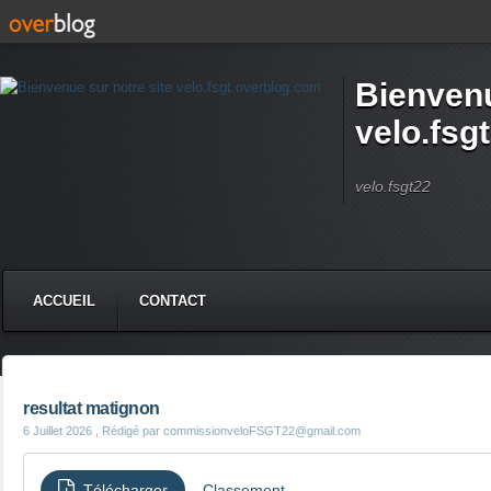
Bienvenu
velo.fsg
velo.fsgt22
ACCUEIL
CONTACT
resultat matignon
6 Juillet 2026
, Rédigé par commissionveloFSGT22@gmail.com
Télécharger
Classement