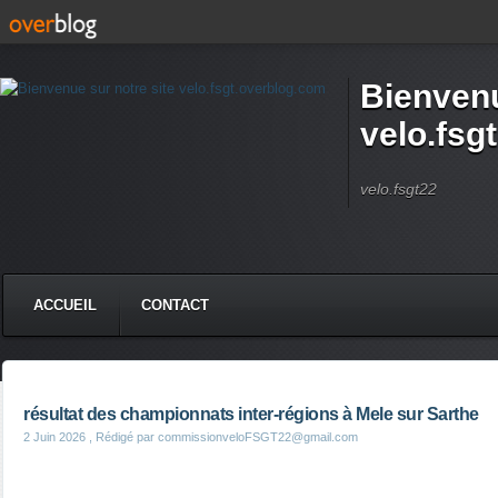
Bienvenu
velo.fsg
velo.fsgt22
ACCUEIL
CONTACT
résultat des championnats inter-régions à Mele sur Sarthe
2 Juin 2026
, Rédigé par commissionveloFSGT22@gmail.com