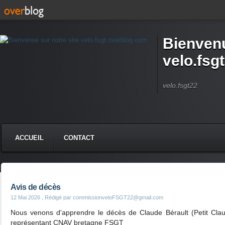
Bienvenu
velo.fsg
velo.fsgt22
ACCUEIL
CONTACT
Avis de décès
12 Mai 2026
, Rédigé par commissionveloFSGT22@gmail.com
Nous venons d'apprendre le décès de Claude Bérault (Petit Clau
représentant CNAV bretagne FSGT