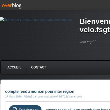
Bienvenu
velo.fsg
velo.fsgt22
ACCUEIL
CONTACT
compte rendu réunion pour inter région
17 Mars 2026
, Rédigé par commissionveloFSGT22@gmail.com
Télécharger
compre rendu réunion organisation inter 