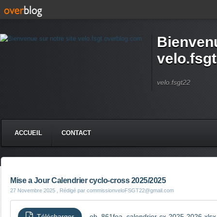
Bienvenu
velo.fsg
velo.fsgt22
ACCUEIL
CONTACT
Mise a Jour Calendrier cyclo-cross 2025/2025
27 Novembre 2025
, Rédigé par commissionveloFSGT22@gmail.com
Télécharger
ob_861fea_calendrier-cx-2025-2026-xlsx