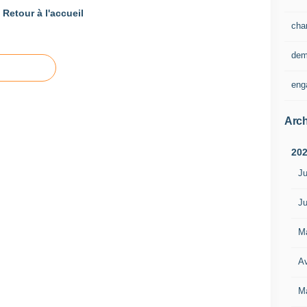
Retour à l'accueil
cha
dem
eng
Arch
20
Ju
Ju
M
Av
M