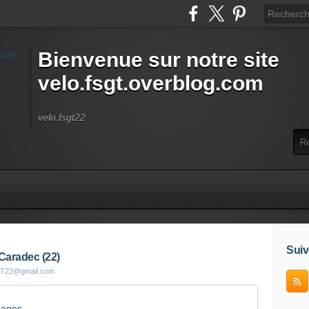
Bienvenue sur notre site
velo.fsgt.overblog.com
velo.fsgt22
Suiv
Caradec (22)
GT22@gmail.com
gages