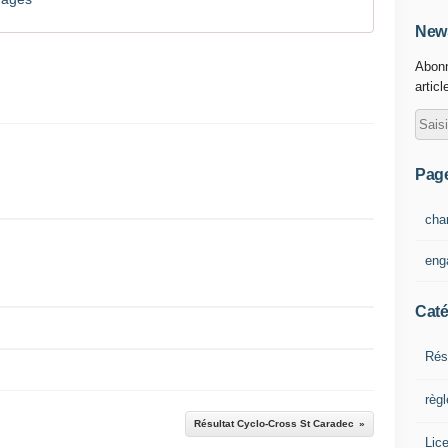
News
Abonn
articl
Pag
cha
eng
Caté
Rés
règ
Résultat Cyclo-Cross St Caradec
Lic