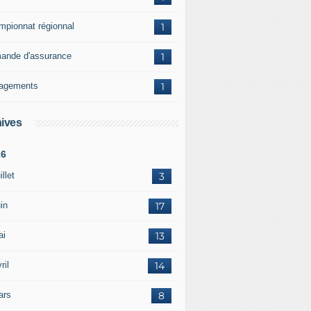
mpionnat régionnal
1
ande d'assurance
1
agements
1
ives
26
illet
3
in
17
ai
13
ril
14
ars
8