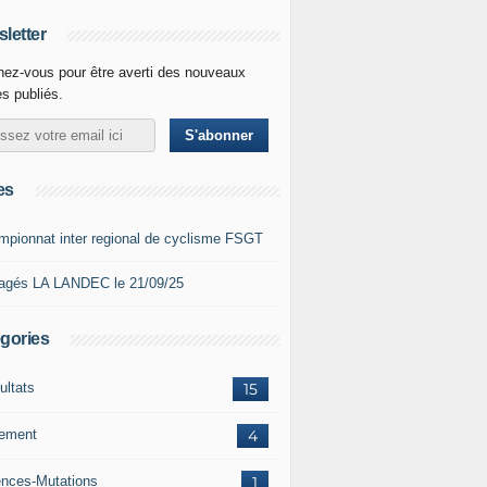
letter
ez-vous pour être averti des nouveaux
es publiés.
es
mpionnat inter regional de cyclisme FSGT
agés LA LANDEC le 21/09/25
gories
ultats
15
lement
4
ences-Mutations
1