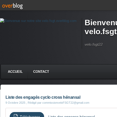
Bienvenu
velo.fsg
velo.fsgt22
ACCUEIL
CONTACT
Liste des engagés cyclo cross hénansal
9 Octobre 2025
, Rédigé par commissionveloFSGT22@gmail.com
Télécharger
Liste des engages hénansal