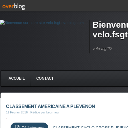
Bienvenu
velo.fsg
velo.fsgt22
ACCUEIL
CONTACT
CLASSEMENT AMERICAINE A PLEVENON
11 Février 2016
, Rédigé par keurmeur
Télécharger
CLASSEMENT CYCLO CROSS PLEVEN