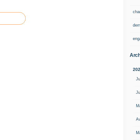
cha
dem
eng
Arch
20
Ju
Ju
M
Av
M