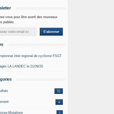
letter
ez-vous pour être averti des nouveaux
es publiés.
es
mpionnat inter regional de cyclisme FSGT
agés LA LANDEC le 21/09/25
gories
ultats
15
lement
4
ences-Mutations
1