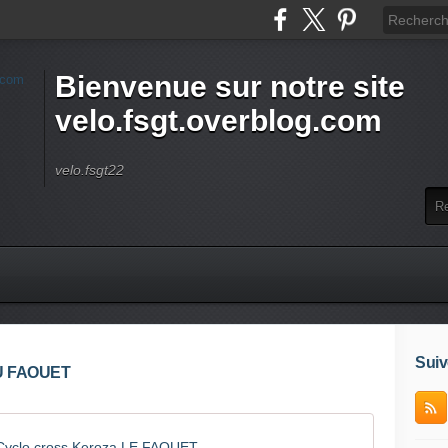
Bienvenue sur notre site
velo.fsgt.overblog.com
velo.fsgt22
Suiv
U FAOUET
Cyclo cross Keroza LE FAOUET