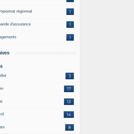
mpionnat régionnal
1
ande d'assurance
1
agements
1
ives
26
illet
3
in
17
ai
13
ril
14
ars
8