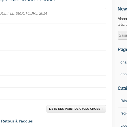
News
OUET LE 05OCTOBRE 2014
Abonn
articl
Pag
cha
eng
Caté
Rés
LISTE DES POINT DE CYCLO CROSS
règ
Retour à l'accueil
Lic