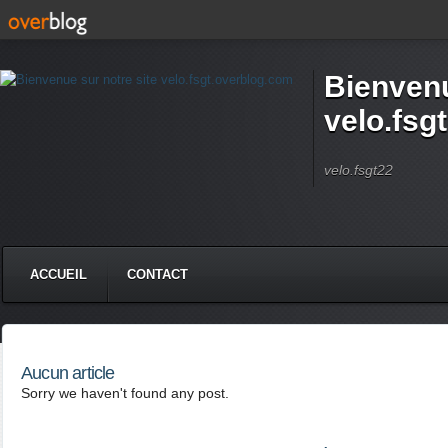
Bienvenu
velo.fsg
velo.fsgt22
ACCUEIL
CONTACT
Aucun article
Sorry we haven't found any post.