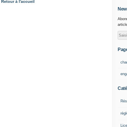
Retour à l'accueil
News
Abonn
articl
Pag
cha
eng
Caté
Rés
règ
Lic