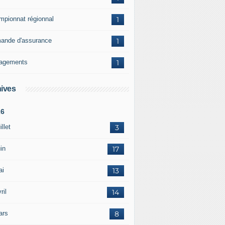
mpionnat régionnal
1
ande d'assurance
1
agements
1
ives
26
illet
3
in
17
ai
13
ril
14
ars
8