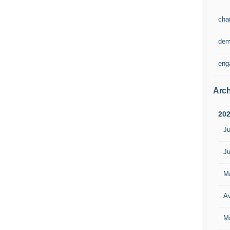
cha
dem
eng
Arch
20
Ju
Ju
M
Av
M