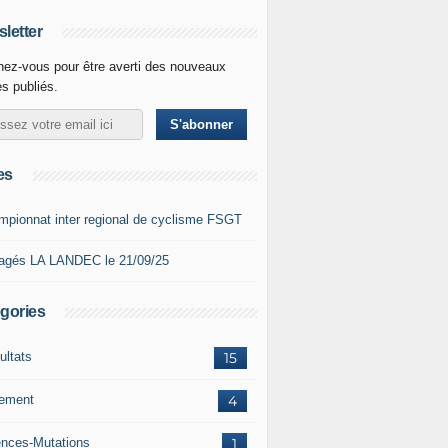
letter
ez-vous pour être averti des nouveaux
es publiés.
es
mpionnat inter regional de cyclisme FSGT
agés LA LANDEC le 21/09/25
gories
ultats
15
lement
4
ences-Mutations
1