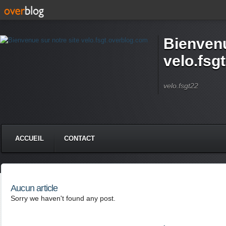
Bienvenu
velo.fsg
velo.fsgt22
ACCUEIL
CONTACT
Aucun article
Sorry we haven't found any post.