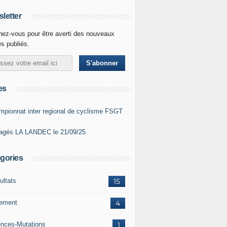
letter
ez-vous pour être averti des nouveaux
es publiés.
es
mpionnat inter regional de cyclisme FSGT
agés LA LANDEC le 21/09/25
gories
ultats
15
lement
4
ences-Mutations
1