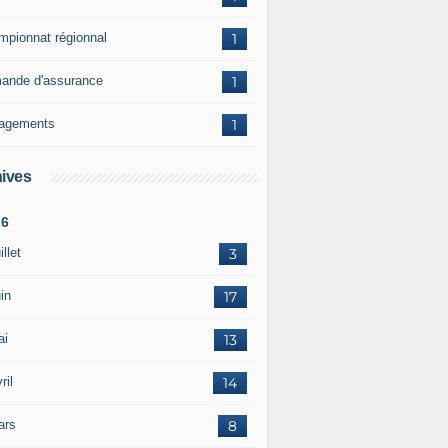
mpionnat régionnal
1
ande d'assurance
1
agements
1
ives
26
illet
3
in
17
ai
13
ril
14
ars
8