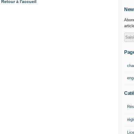
Retour à l'accueil
News
Abonn
articl
Pag
cha
eng
Caté
Rés
règ
Lic