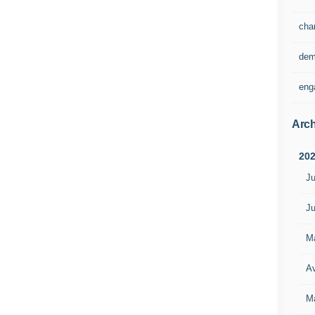
cha
dem
eng
Arch
20
Ju
Ju
M
Av
M